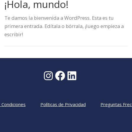
¡Hola, mundo!
Te damos la bienvenida a WordPress. Esta es tu
primera entrada. Edítala o bórrala, ¡luego empieza a
escribir!
 Condiciones
Políticas de Privacidad
Preguntas Fre