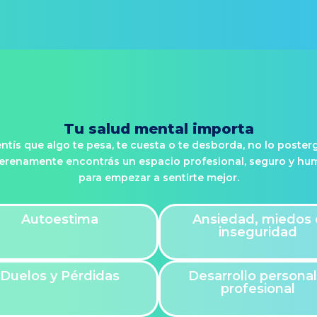
Iniciar Sesión
Registrate acá
Tu salud mental importa
entís que algo te pesa, te cuesta o te desborda, no lo poster
erenamente encontrás un espacio profesional, seguro y h
para empezar a sentirte mejor.
Autoestima
Ansiedad, miedos 
inseguridad
Duelos y Pérdidas
Desarrollo personal
profesional