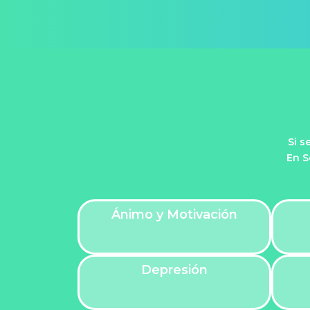
Si s
En S
Ánimo y Motivación
Depresión