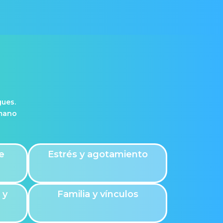
gues.
umano
e
Estrés y agotamiento
 y
Familia y vínculos