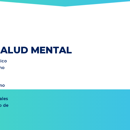
 SALUD MENTAL
ico
mo
omo
ales
o de